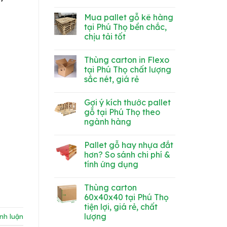
TUYỂN
báo
Không
GẤP
tuyển
có
3
dụng
Mua pallet gỗ kê hàng
bình
LÁI
tháng
luận
tại Phú Thọ bền chắc,
XE
3
ở
MỨC
chịu tải tốt
CÔNG
LƯƠNG
TY
HẤP
Không
TNHH
DẪN
có
MINH
Thùng carton in Flexo
bình
DŨNG
luận
tại Phú Thọ chất lượng
CẦN
ở
TUYỂN
sắc nét, giá rẻ
Mua
GẤP
pallet
Không
gỗ
có
kê
Gợi ý kích thước pallet
bình
hàng
luận
gỗ tại Phú Thọ theo
tại
ở
Phú
ngành hàng
Thùng
Thọ
carton
bền
Không
in
chắc,
có
Flexo
Pallet gỗ hay nhựa đắt
chịu
bình
tại
tải
luận
hơn? So sánh chi phí &
Phú
ở
tốt
Thọ
tính ứng dụng
Gợi
chất
ý
lượng
Không
kích
sắc
có
thước
Thùng carton
nét,
bình
pallet
giá
luận
60x40x40 tại Phú Thọ
gỗ
ở
rẻ
tại
tiện lợi, giá rẻ, chất
Pallet
Phú
gỗ
lượng
ình luận
Thọ
hay
theo