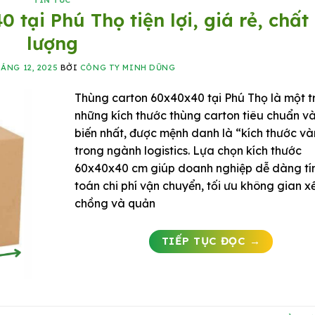
TIN TỨC
tại Phú Thọ tiện lợi, giá rẻ, chất
lượng
HÁNG 12, 2025
BỞI
CÔNG TY MINH DŨNG
Thùng carton 60x40x40 tại Phú Thọ là một t
những kích thước thùng carton tiêu chuẩn v
biến nhất, được mệnh danh là “kích thước v
trong ngành logistics. Lựa chọn kích thước
60x40x40 cm giúp doanh nghiệp dễ dàng tí
toán chi phí vận chuyển, tối ưu không gian x
chồng và quản
TIẾP TỤC ĐỌC
→