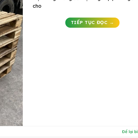
cho
TIẾP TỤC ĐỌC
→
Để lại b