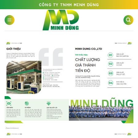
Bỏ
CÔNG TY TNHH MINH DŨNG
qua
nội
dung