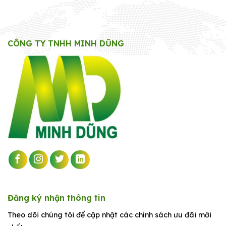
Phú
lớn
Thọ
tại
đạt
Phú
chuẩn
Thọ
giá
sỉ
CÔNG TY TNHH MINH DŨNG
tốt
nhất
Đăng ký nhận thông tin
Theo dõi chúng tôi để cập nhật các chính sách ưu đãi mới