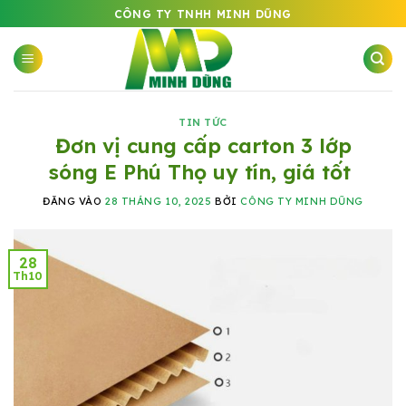
Bỏ
CÔNG TY TNHH MINH DŨNG
qua
nội
dung
TIN TỨC
Đơn vị cung cấp carton 3 lớp
sóng E Phú Thọ uy tín, giá tốt
ĐĂNG VÀO
28 THÁNG 10, 2025
BỞI
CÔNG TY MINH DŨNG
28
Th10