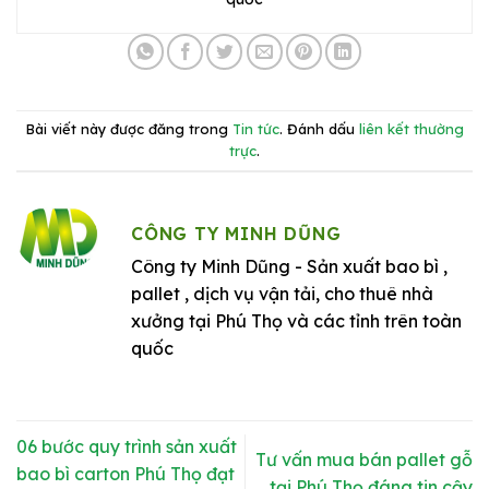
Bài viết này được đăng trong
Tin tức
. Đánh dấu
liên kết thường
trực
.
CÔNG TY MINH DŨNG
Công ty Minh Dũng - Sản xuất bao bì ,
pallet , dịch vụ vận tải, cho thuê nhà
xưởng tại Phú Thọ và các tỉnh trên toàn
quốc
06 bước quy trình sản xuất
Tư vấn mua bán pallet gỗ
bao bì carton Phú Thọ đạt
tại Phú Thọ đáng tin cậy