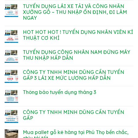
có
TUYỂN DỤNG LÁI XE TẢI VÀ CÔNG NHÂN
bình
luận
XƯỞNG GỖ – THU NHẬP ỔN ĐỊNH, ĐI LÀM
ở
NGAY
TUYỂN
DỤNG
Không
LÁI
có
XE
HOT HOT HOT ! TUYỂN DỤNG NHÂN VIÊN KÍ
bình
TẢI
luận
THUẬT CƠ KHÍ
THU
ở
NHẬP
TUYỂN
Không
ỔN
DỤNG
có
ĐỊNH,
TUYỂN DỤNG CÔNG NHÂN NAM ĐỨNG MÁY
LÁI
bình
ĐI
XE
luận
THU NHẬP HẤP DẪN
LÀM
TẢI
ở
NGAY
VÀ
HOT
Không
CÔNG
HOT
có
CÔNG TY TNHH MINH DŨNG CẦN TUYỂN
NHÂN
HOT
bình
XƯỞNG
!
luận
GẤP 3 LÁI XE MỨC LƯƠNG HẤP DẪN
GỖ
TUYỂN
ở
–
DỤNG
TUYỂN
Không
THU
NHÂN
DỤNG
có
Thông báo tuyển dụng tháng 3
NHẬP
VIÊN
CÔNG
bình
ỔN
KÍ
NHÂN
luận
Không
ĐỊNH,
THUẬT
NAM
ở
có
ĐI
CƠ
ĐỨNG
CÔNG
bình
LÀM
KHÍ
MÁY
TY
luận
CÔNG TY TNHH MINH DŨNG CẦN TUYỂN
NGAY
THU
TNHH
ở
NHẬP
MINH
GẤP
Thông
HẤP
DŨNG
báo
DẪN
CẦN
Không
tuyển
TUYỂN
có
dụng
Mua pallet gỗ kê hàng tại Phú Thọ bền chắc,
GẤP
bình
tháng
3
luận
chịu tải tốt