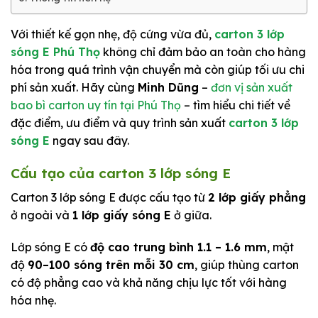
Với thiết kế gọn nhẹ, độ cứng vừa đủ,
carton 3 lớp
sóng E Phú Thọ
không chỉ đảm bảo an toàn cho hàng
hóa trong quá trình vận chuyển mà còn giúp tối ưu chi
phí sản xuất. Hãy cùng
Minh Dũng
–
đơn vị sản xuất
bao bì carton uy tín tại Phú Thọ
– tìm hiểu chi tiết về
đặc điểm, ưu điểm và quy trình sản xuất
carton 3 lớp
sóng E
ngay sau đây.
Cấu tạo của carton 3 lớp sóng E
Carton 3 lớp sóng E được cấu tạo từ
2 lớp giấy phẳng
ở ngoài và
1 lớp giấy sóng E
ở giữa.
Lớp sóng E có
độ cao trung bình 1.1 – 1.6 mm
, mật
độ
90–100 sóng trên mỗi 30 cm
, giúp thùng carton
có độ phẳng cao và khả năng chịu lực tốt với hàng
hóa nhẹ.