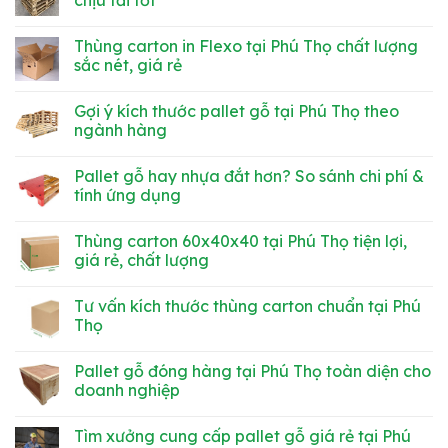
3
LÁI
ở
XE
CÔNG
Không
MỨC
TY
có
Thùng carton in Flexo tại Phú Thọ chất lượng
LƯƠNG
TNHH
bình
HẤP
MINH
luận
sắc nét, giá rẻ
DẪN
DŨNG
ở
CẦN
Mua
Không
TUYỂN
pallet
có
Gợi ý kích thước pallet gỗ tại Phú Thọ theo
GẤP
gỗ
bình
kê
luận
ngành hàng
hàng
ở
tại
Thùng
Không
Phú
carton
có
Pallet gỗ hay nhựa đắt hơn? So sánh chi phí &
Thọ
in
bình
bền
Flexo
luận
tính ứng dụng
chắc,
tại
ở
chịu
Phú
Gợi
Không
tải
Thọ
ý
có
Thùng carton 60x40x40 tại Phú Thọ tiện lợi,
tốt
chất
kích
bình
lượng
thước
luận
giá rẻ, chất lượng
sắc
pallet
ở
nét,
gỗ
Pallet
Không
giá
tại
gỗ
có
Tư vấn kích thước thùng carton chuẩn tại Phú
rẻ
Phú
hay
bình
Thọ
nhựa
luận
Thọ
theo
đắt
ở
ngành
hơn?
Thùng
Không
hàng
So
carton
có
Pallet gỗ đóng hàng tại Phú Thọ toàn diện cho
sánh
60x40x40
bình
chi
tại
luận
doanh nghiệp
phí
Phú
ở
&
Thọ
Tư
Không
tính
tiện
vấn
có
Tìm xưởng cung cấp pallet gỗ giá rẻ tại Phú
ứng
lợi,
kích
bình