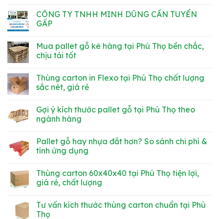
ĐI
CƠ
ĐỨNG
CÔNG
bình
LÀM
KHÍ
MÁY
TY
luận
CÔNG TY TNHH MINH DŨNG CẦN TUYỂN
NGAY
THU
TNHH
ở
NHẬP
MINH
GẤP
Thông
HẤP
DŨNG
báo
DẪN
CẦN
Không
tuyển
TUYỂN
có
dụng
Mua pallet gỗ kê hàng tại Phú Thọ bền chắc,
GẤP
bình
tháng
3
luận
chịu tải tốt
3
LÁI
ở
XE
CÔNG
Không
MỨC
TY
có
Thùng carton in Flexo tại Phú Thọ chất lượng
LƯƠNG
TNHH
bình
HẤP
MINH
luận
sắc nét, giá rẻ
DẪN
DŨNG
ở
CẦN
Mua
Không
TUYỂN
pallet
có
Gợi ý kích thước pallet gỗ tại Phú Thọ theo
GẤP
gỗ
bình
kê
luận
ngành hàng
hàng
ở
tại
Thùng
Không
Phú
carton
có
Pallet gỗ hay nhựa đắt hơn? So sánh chi phí &
Thọ
in
bình
bền
Flexo
luận
tính ứng dụng
chắc,
tại
ở
chịu
Phú
Gợi
Không
tải
Thọ
ý
có
Thùng carton 60x40x40 tại Phú Thọ tiện lợi,
tốt
chất
kích
bình
lượng
thước
luận
giá rẻ, chất lượng
sắc
pallet
ở
nét,
gỗ
Pallet
Không
giá
tại
gỗ
có
Tư vấn kích thước thùng carton chuẩn tại Phú
rẻ
Phú
hay
bình
Thọ
nhựa
luận
Thọ
theo
đắt
ở