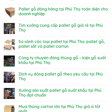
ngành
hơn?
Thùng
Không
hàng
So
carton
có
Pallet gỗ đóng hàng tại Phú Thọ toàn diện cho
sánh
60x40x40
bình
chi
tại
luận
doanh nghiệp
phí
Phú
ở
&
Thọ
Tư
Không
tính
tiện
vấn
có
Tìm xưởng cung cấp pallet gỗ giá rẻ tại Phú
ứng
lợi,
kích
bình
dụng
giá
thước
luận
Thọ
rẻ,
thùng
ở
chất
carton
Pallet
Không
lượng
chuẩn
gỗ
có
So sánh các loại pallet tại Phú Thọ: pallet gỗ,
tại
đóng
bình
Phú
hàng
luận
pallet sắt và pallet carton
Thọ
tại
ở
Phú
Tìm
Không
Thọ
xưởng
có
Công ty chuyên đóng thùng gỗ – kiện gỗ xuất
toàn
cung
bình
diện
cấp
luận
khẩu tại Phú Thọ
cho
pallet
ở
doanh
gỗ
So
Không
nghiệp
giá
sánh
có
Dịch vụ đóng pallet gỗ theo yêu cầu tại Phú
rẻ
các
bình
tại
loại
luận
Thọ
Phú
pallet
ở
Thọ
tại
Công
Không
Phú
ty
có
Xưởng sản xuất pallet gỗ xuất khẩu tại Phú
Thọ:
chuyên
bình
pallet
đóng
luận
Thọ đạt chuẩn
gỗ,
thùng
ở
pallet
gỗ
Dịch
Không
sắt
–
vụ
có
Mua thùng carton lớn tại Phú Thọ giá sỉ tốt
và
kiện
đóng
bình
pallet
gỗ
pallet
luận
nhất