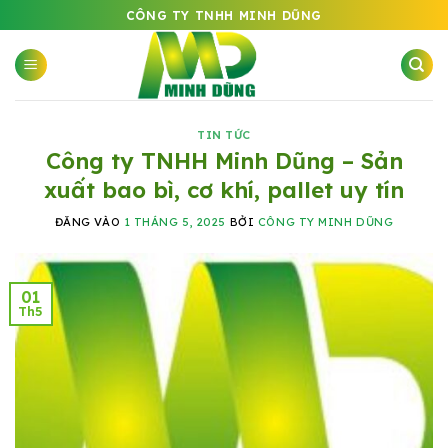
Bỏ
CÔNG TY TNHH MINH DŨNG
qua
nội
dung
TIN TỨC
Công ty TNHH Minh Dũng – Sản
xuất bao bì, cơ khí, pallet uy tín
ĐĂNG VÀO
1 THÁNG 5, 2025
BỞI
CÔNG TY MINH DŨNG
01
Th5