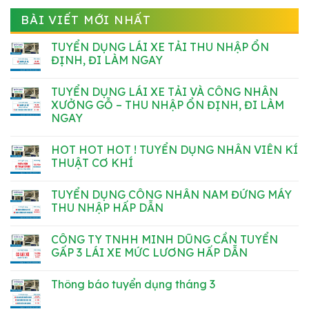
BÀI VIẾT MỚI NHẤT
TUYỂN DỤNG LÁI XE TẢI THU NHẬP ỔN
ĐỊNH, ĐI LÀM NGAY
Không
có
TUYỂN DỤNG LÁI XE TẢI VÀ CÔNG NHÂN
bình
luận
XƯỞNG GỖ – THU NHẬP ỔN ĐỊNH, ĐI LÀM
ở
NGAY
TUYỂN
DỤNG
Không
LÁI
có
XE
HOT HOT HOT ! TUYỂN DỤNG NHÂN VIÊN KÍ
bình
TẢI
luận
THUẬT CƠ KHÍ
THU
ở
NHẬP
TUYỂN
Không
ỔN
DỤNG
có
ĐỊNH,
TUYỂN DỤNG CÔNG NHÂN NAM ĐỨNG MÁY
LÁI
bình
ĐI
XE
luận
THU NHẬP HẤP DẪN
LÀM
TẢI
ở
NGAY
VÀ
HOT
Không
CÔNG
HOT
có
CÔNG TY TNHH MINH DŨNG CẦN TUYỂN
NHÂN
HOT
bình
XƯỞNG
!
luận
GẤP 3 LÁI XE MỨC LƯƠNG HẤP DẪN
GỖ
TUYỂN
ở
–
DỤNG
TUYỂN
Không
THU
NHÂN
DỤNG
có
Thông báo tuyển dụng tháng 3
NHẬP
VIÊN
CÔNG
bình
ỔN
KÍ
NHÂN
luận
Không
ĐỊNH,
THUẬT
NAM
ở
có