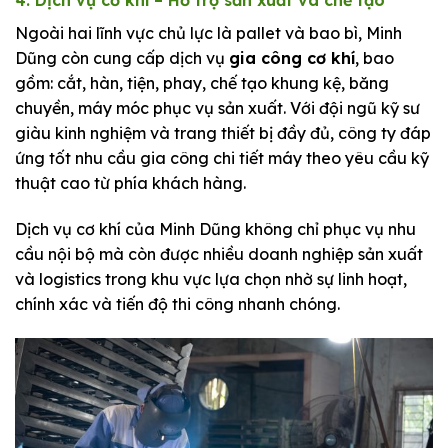
4. Dịch vụ cơ khí – Hỗ trợ sản xuất và chế tạo
Ngoài hai lĩnh vực chủ lực là pallet và bao bì, Minh
Dũng còn cung cấp dịch vụ
gia công cơ khí
, bao
gồm: cắt, hàn, tiện, phay, chế tạo khung kệ, băng
chuyền, máy móc phục vụ sản xuất. Với đội ngũ kỹ sư
giàu kinh nghiệm và trang thiết bị đầy đủ, công ty đáp
ứng tốt nhu cầu gia công chi tiết máy theo yêu cầu kỹ
thuật cao từ phía khách hàng.
Dịch vụ cơ khí của Minh Dũng không chỉ phục vụ nhu
cầu nội bộ mà còn được nhiều doanh nghiệp sản xuất
và logistics trong khu vực lựa chọn nhờ sự linh hoạt,
chính xác và tiến độ thi công nhanh chóng.