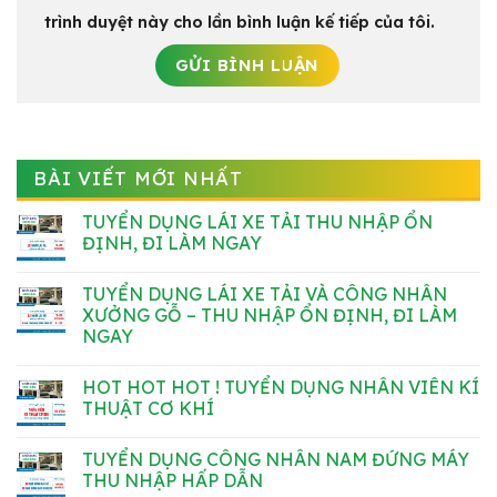
trình duyệt này cho lần bình luận kế tiếp của tôi.
BÀI VIẾT MỚI NHẤT
TUYỂN DỤNG LÁI XE TẢI THU NHẬP ỔN
ĐỊNH, ĐI LÀM NGAY
Không
có
TUYỂN DỤNG LÁI XE TẢI VÀ CÔNG NHÂN
bình
luận
XƯỞNG GỖ – THU NHẬP ỔN ĐỊNH, ĐI LÀM
ở
NGAY
TUYỂN
DỤNG
Không
LÁI
có
XE
HOT HOT HOT ! TUYỂN DỤNG NHÂN VIÊN KÍ
bình
TẢI
luận
THUẬT CƠ KHÍ
THU
ở
NHẬP
TUYỂN
Không
ỔN
DỤNG
có
ĐỊNH,
TUYỂN DỤNG CÔNG NHÂN NAM ĐỨNG MÁY
LÁI
bình
ĐI
XE
luận
THU NHẬP HẤP DẪN
LÀM
TẢI
ở
NGAY