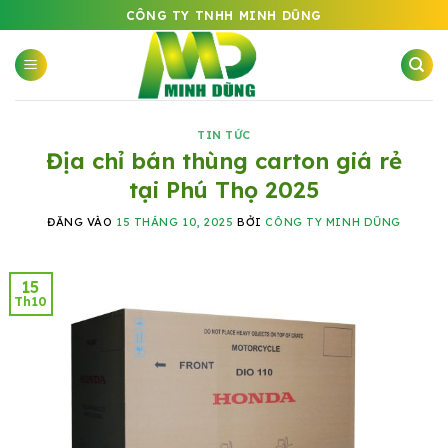
Bỏ
CÔNG TY TNHH MINH DŨNG
qua
nội
dung
TIN TỨC
Địa chỉ bán thùng carton giá rẻ
tại Phú Thọ 2025
ĐĂNG VÀO
15 THÁNG 10, 2025
BỞI
CÔNG TY MINH DŨNG
15
Th10