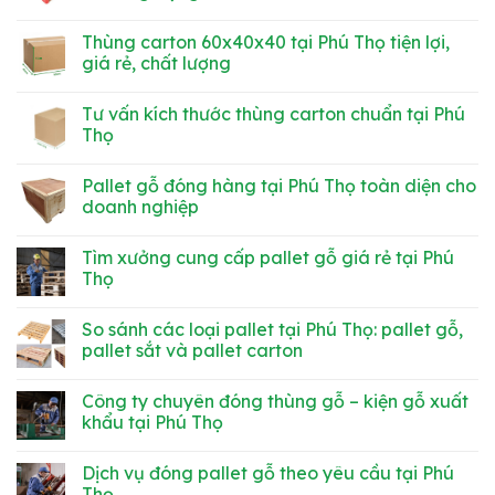
chịu
Phú
Gợi
Không
tải
Thọ
ý
có
Thùng carton 60x40x40 tại Phú Thọ tiện lợi,
tốt
chất
kích
bình
lượng
thước
luận
giá rẻ, chất lượng
sắc
pallet
ở
nét,
gỗ
Pallet
Không
giá
tại
gỗ
có
Tư vấn kích thước thùng carton chuẩn tại Phú
rẻ
Phú
hay
bình
Thọ
nhựa
luận
Thọ
theo
đắt
ở
ngành
hơn?
Thùng
Không
hàng
So
carton
có
Pallet gỗ đóng hàng tại Phú Thọ toàn diện cho
sánh
60x40x40
bình
chi
tại
luận
doanh nghiệp
phí
Phú
ở
&
Thọ
Tư
Không
tính
tiện
vấn
có
Tìm xưởng cung cấp pallet gỗ giá rẻ tại Phú
ứng
lợi,
kích
bình
dụng
giá
thước
luận
Thọ
rẻ,
thùng
ở
chất
carton
Pallet
Không
lượng
chuẩn
gỗ
có
So sánh các loại pallet tại Phú Thọ: pallet gỗ,
tại
đóng
bình
Phú
hàng
luận
pallet sắt và pallet carton
Thọ
tại
ở
Phú
Tìm
Không
Thọ
xưởng
có
Công ty chuyên đóng thùng gỗ – kiện gỗ xuất
toàn
cung
bình
diện
cấp
luận
khẩu tại Phú Thọ
cho
pallet
ở
doanh
gỗ
So
Không
nghiệp
giá
sánh
có
Dịch vụ đóng pallet gỗ theo yêu cầu tại Phú
rẻ
các
bình
tại
loại
luận
Thọ