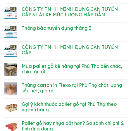
VÀ
HOT
Không
CÔNG
HOT
có
CÔNG TY TNHH MINH DŨNG CẦN TUYỂN
NHÂN
HOT
bình
XƯỞNG
!
luận
GẤP 3 LÁI XE MỨC LƯƠNG HẤP DẪN
GỖ
TUYỂN
ở
–
DỤNG
TUYỂN
Không
THU
NHÂN
DỤNG
có
Thông báo tuyển dụng tháng 3
NHẬP
VIÊN
CÔNG
bình
ỔN
KÍ
NHÂN
luận
Không
ĐỊNH,
THUẬT
NAM
ở
có
ĐI
CƠ
ĐỨNG
CÔNG
bình
LÀM
KHÍ
MÁY
TY
luận
CÔNG TY TNHH MINH DŨNG CẦN TUYỂN
NGAY
THU
TNHH
ở
NHẬP
MINH
GẤP
Thông
HẤP
DŨNG
báo
DẪN
CẦN
Không
tuyển
TUYỂN
có
dụng
Mua pallet gỗ kê hàng tại Phú Thọ bền chắc,
GẤP
bình
tháng
3
luận
chịu tải tốt
3
LÁI
ở
XE
CÔNG
Không
MỨC
TY
có
Thùng carton in Flexo tại Phú Thọ chất lượng
LƯƠNG
TNHH
bình
HẤP
MINH
luận
sắc nét, giá rẻ
DẪN
DŨNG
ở
CẦN
Mua
Không
TUYỂN
pallet
có
Gợi ý kích thước pallet gỗ tại Phú Thọ theo
GẤP
gỗ
bình
kê
luận
ngành hàng
hàng
ở
tại
Thùng
Không
Phú
carton
có
Pallet gỗ hay nhựa đắt hơn? So sánh chi phí &
Thọ
in
bình
bền
Flexo
luận
tính ứng dụng
chắc,
tại
ở