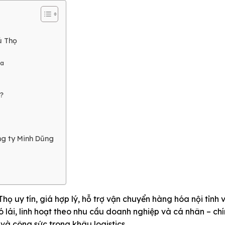
ú Thọ
óa
?
ông ty Minh Dũng
họ uy tín, giá hợp lý, hỗ trợ vận chuyển hàng hóa nội tỉnh v
ó lái, linh hoạt theo nhu cầu doanh nghiệp và cá nhân – chí
í và công sức trong khâu logistics.