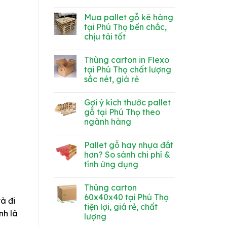
TUYỂN
báo
Không
GẤP
tuyển
có
3
dụng
Mua pallet gỗ kê hàng
bình
LÁI
tháng
luận
tại Phú Thọ bền chắc,
XE
3
ở
MỨC
chịu tải tốt
CÔNG
LƯƠNG
TY
HẤP
Không
TNHH
DẪN
có
MINH
Thùng carton in Flexo
bình
DŨNG
luận
tại Phú Thọ chất lượng
CẦN
ở
TUYỂN
sắc nét, giá rẻ
Mua
GẤP
pallet
Không
gỗ
có
kê
Gợi ý kích thước pallet
bình
hàng
luận
gỗ tại Phú Thọ theo
tại
ở
Phú
ngành hàng
Thùng
Thọ
carton
bền
Không
in
chắc,
có
Flexo
Pallet gỗ hay nhựa đắt
chịu
bình
tại
tải
luận
hơn? So sánh chi phí &
Phú
ở
tốt
Thọ
tính ứng dụng
Gợi
chất
ý
lượng
Không
kích
sắc
có
thước
Thùng carton
nét,
bình
pallet
giá
luận
60x40x40 tại Phú Thọ
gỗ
à đi
ở
rẻ
tại
tiện lợi, giá rẻ, chất
Pallet
Phú
nh là
gỗ
lượng
Thọ
hay
theo