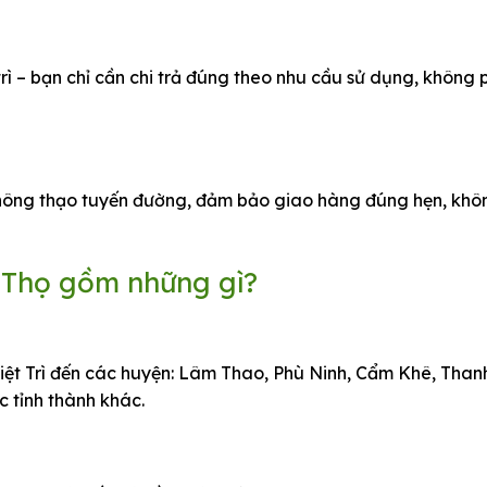
trì – bạn chỉ cần chi trả đúng theo nhu cầu sử dụng, không 
 thông thạo tuyến đường, đảm bảo giao hàng đúng hẹn, khô
ú Thọ gồm những gì?
iệt Trì đến các huyện: Lâm Thao, Phù Ninh, Cẩm Khê, Than
 tỉnh thành khác.