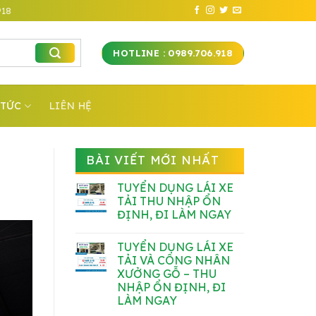
918
HOTLINE : 0989.706.918
 TỨC
LIÊN HỆ
BÀI VIẾT MỚI NHẤT
TUYỂN DỤNG LÁI XE
TẢI THU NHẬP ỔN
ĐỊNH, ĐI LÀM NGAY
Không
có
TUYỂN DỤNG LÁI XE
bình
luận
TẢI VÀ CÔNG NHÂN
ở
XƯỞNG GỖ – THU
TUYỂN
DỤNG
NHẬP ỔN ĐỊNH, ĐI
LÁI
LÀM NGAY
XE
TẢI
Không