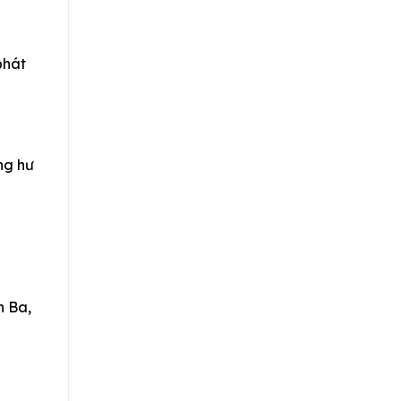
phát
ng hư
h Ba,