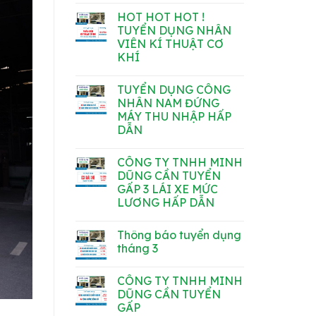
THU
có
NHẬP
HOT HOT HOT !
bình
ỔN
luận
TUYỂN DỤNG NHÂN
ĐỊNH,
ở
ĐI
VIÊN KÍ THUẬT CƠ
TUYỂN
LÀM
DỤNG
KHÍ
NGAY
LÁI
XE
Không
TẢI
có
TUYỂN DỤNG CÔNG
VÀ
bình
CÔNG
luận
NHÂN NAM ĐỨNG
ở
NHÂN
MÁY THU NHẬP HẤP
HOT
XƯỞNG
HOT
GỖ
DẪN
HOT
–
!
Không
THU
TUYỂN
có
NHẬP
CÔNG TY TNHH MINH
DỤNG
bình
ỔN
NHÂN
luận
ĐỊNH,
DŨNG CẦN TUYỂN
ở
VIÊN
ĐI
GẤP 3 LÁI XE MỨC
TUYỂN
KÍ
LÀM
DỤNG
THUẬT
NGAY
LƯƠNG HẤP DẪN
CÔNG
CƠ
NHÂN
Không
KHÍ
NAM
có
Thông báo tuyển dụng
ĐỨNG
bình
MÁY
luận
tháng 3
ở
THU
CÔNG
NHẬP
Không
TY
HẤP
có
CÔNG TY TNHH MINH
TNHH
DẪN
bình
MINH
luận
DŨNG CẦN TUYỂN
DŨNG
ở
GẤP
CẦN
Thông