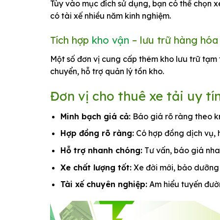
Tùy vào mục đích sử dụng, bạn có thể chọn xe 
có tài xế nhiều năm kinh nghiệm.
Tích hợp
kho vận
– lưu trữ hàng hóa
Một số đơn vị cung cấp thêm kho lưu trữ tạm
chuyển, hỗ trợ quản lý tồn kho.
Đơn vị cho thuê xe tải uy t
Minh bạch giá cả:
Báo giá rõ ràng theo km
Hợp đồng rõ ràng:
Có hợp đồng dịch vụ,
Hỗ trợ nhanh chóng:
Tư vấn, báo giá nha
Xe chất lượng tốt:
Xe đời mới, bảo dưỡng 
Tài xế chuyên nghiệp:
Am hiểu tuyến đường