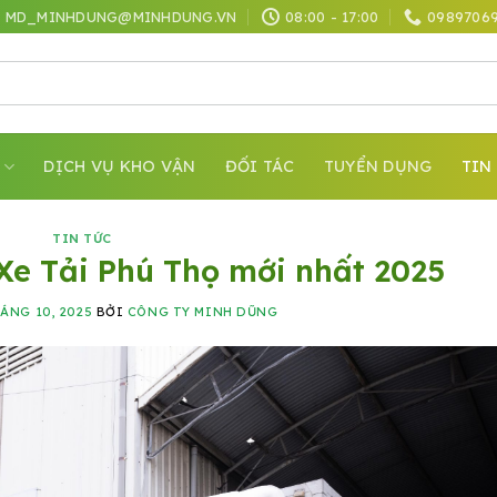
MD_MINHDUNG@MINHDUNG.VN
08:00 - 17:00
0989706
DỊCH VỤ KHO VẬN
ĐỐI TÁC
TUYỂN DỤNG
TIN
TIN TỨC
Xe Tải Phú Thọ mới nhất 2025
HÁNG 10, 2025
BỞI
CÔNG TY MINH DŨNG