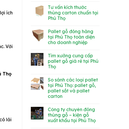
nhựa
Không
ngành
đắt
có
hàng
Tư vấn kích thước
hơn?
bình
So
luận
thùng carton chuẩn tại
lợi ích
ở
sánh
Phú Thọ
Thùng
chi
carton
phí
Không
60x40x40
&
có
tại
tính
Pallet gỗ đóng hàng
bình
Phú
ứng
luận
tại Phú Thọ toàn diện
Thọ
dụng
ở
tiện
cho doanh nghiệp
Tư
lợi,
c. Với
vấn
giá
Không
kích
rẻ,
có
thước
Tìm xưởng cung cấp
chất
bình
thùng
lượng
luận
pallet gỗ giá rẻ tại Phú
carton
ở
chuẩn
Thọ
Pallet
tại
gỗ
Phú
Không
ú Thọ
đóng
Thọ
có
hàng
So sánh các loại pallet
bình
tại
luận
tại Phú Thọ: pallet gỗ,
Phú
ở
Thọ
pallet sắt và pallet
Tìm
toàn
xưởng
carton
diện
cung
cho
cấp
Không
doanh
pallet
có
nghiệp
Công ty chuyên đóng
gỗ
bình
giá
luận
thùng gỗ – kiện gỗ
ở
rẻ
có lái
xuất khẩu tại Phú Thọ
So
tại
sánh
Phú
Không
các
Thọ