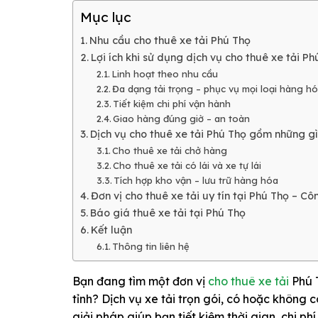
Mục lục
Nhu cầu cho thuê xe tải Phú Thọ
Lợi ích khi sử dụng dịch vụ cho thuê xe tải Ph
Linh hoạt theo nhu cầu
Đa dạng tải trọng – phục vụ mọi loại hàng h
Tiết kiệm chi phí vận hành
Giao hàng đúng giờ – an toàn
Dịch vụ cho thuê xe tải Phú Thọ gồm những gì
Cho thuê xe tải chở hàng
Cho thuê xe tải có lái và xe tự lái
Tích hợp kho vận – lưu trữ hàng hóa
Đơn vị cho thuê xe tải uy tín tại Phú Thọ – C
Báo giá thuê xe tải tại Phú Thọ
Kết luận
Thông tin liên hệ
Bạn đang tìm một đơn vị
cho thuê xe tải
Phú T
tỉnh?
Dịch vụ xe tải trọn gói, có hoặc không c
giải pháp giúp bạn tiết kiệm thời gian, chi ph