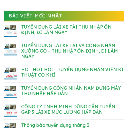
BÀI VIẾT MỚI NHẤT
TUYỂN DỤNG LÁI XE TẢI THU NHẬP ỔN
ĐỊNH, ĐI LÀM NGAY
Không
có
TUYỂN DỤNG LÁI XE TẢI VÀ CÔNG NHÂN
bình
luận
XƯỞNG GỖ – THU NHẬP ỔN ĐỊNH, ĐI LÀM
ở
NGAY
TUYỂN
DỤNG
Không
LÁI
có
XE
HOT HOT HOT ! TUYỂN DỤNG NHÂN VIÊN KÍ
bình
TẢI
luận
THUẬT CƠ KHÍ
THU
ở
NHẬP
TUYỂN
Không
ỔN
DỤNG
có
ĐỊNH,
TUYỂN DỤNG CÔNG NHÂN NAM ĐỨNG MÁY
LÁI
bình
ĐI
XE
luận
THU NHẬP HẤP DẪN
LÀM
TẢI
ở
NGAY
VÀ
HOT
Không
CÔNG
HOT
có
CÔNG TY TNHH MINH DŨNG CẦN TUYỂN
NHÂN
HOT
bình
XƯỞNG
!
luận
GẤP 3 LÁI XE MỨC LƯƠNG HẤP DẪN
GỖ
TUYỂN
ở
–
DỤNG
TUYỂN
Không
THU
NHÂN
DỤNG
có
Thông báo tuyển dụng tháng 3
NHẬP
VIÊN
CÔNG
bình