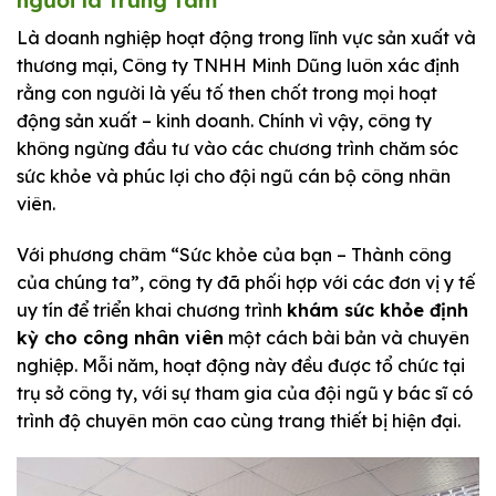
người là trung tâm
Là doanh nghiệp hoạt động trong lĩnh vực sản xuất và
thương mại, Công ty TNHH Minh Dũng luôn xác định
rằng con người là yếu tố then chốt trong mọi hoạt
động sản xuất – kinh doanh. Chính vì vậy, công ty
không ngừng đầu tư vào các chương trình chăm sóc
sức khỏe và phúc lợi cho đội ngũ cán bộ công nhân
viên.
Với phương châm “Sức khỏe của bạn – Thành công
của chúng ta”, công ty đã phối hợp với các đơn vị y tế
uy tín để triển khai chương trình
khám sức khỏe định
kỳ cho công nhân viên
một cách bài bản và chuyên
nghiệp. Mỗi năm, hoạt động này đều được tổ chức tại
trụ sở công ty, với sự tham gia của đội ngũ y bác sĩ có
trình độ chuyên môn cao cùng trang thiết bị hiện đại.