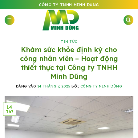
Bỏ
CÔNG TY TNHH MINH DŨNG
qua
nội
dung
TIN TỨC
Khám sức khỏe định kỳ cho
công nhân viên – Hoạt động
thiết thực tại Công ty TNHH
Minh Dũng
ĐĂNG VÀO
14 THÁNG 7, 2025
BỞI
CÔNG TY MINH DŨNG
14
Th7