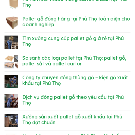
Thọ
nhựa
luận
Thọ
theo
đắt
ở
ngành
hơn?
Thùng
Không
hàng
So
carton
có
Pallet gỗ đóng hàng tại Phú Thọ toàn diện cho
sánh
60x40x40
bình
chi
tại
luận
doanh nghiệp
phí
Phú
ở
&
Thọ
Tư
Không
tính
tiện
vấn
có
Tìm xưởng cung cấp pallet gỗ giá rẻ tại Phú
ứng
lợi,
kích
bình
dụng
giá
thước
luận
Thọ
rẻ,
thùng
ở
chất
carton
Pallet
Không
lượng
chuẩn
gỗ
có
So sánh các loại pallet tại Phú Thọ: pallet gỗ,
tại
đóng
bình
Phú
hàng
luận
pallet sắt và pallet carton
Thọ
tại
ở
Phú
Tìm
Không
Thọ
xưởng
có
Công ty chuyên đóng thùng gỗ – kiện gỗ xuất
toàn
cung
bình
diện
cấp
luận
khẩu tại Phú Thọ
cho
pallet
ở
doanh
gỗ
So
Không
nghiệp
giá
sánh
có
Dịch vụ đóng pallet gỗ theo yêu cầu tại Phú
rẻ
các
bình
tại
loại
luận
Thọ
Phú
pallet
ở
Thọ
tại
Công
Không
Phú
ty
có
Xưởng sản xuất pallet gỗ xuất khẩu tại Phú
Thọ:
chuyên
bình
pallet
đóng
luận
Thọ đạt chuẩn
gỗ,
thùng
ở
pallet
gỗ
Dịch
Không
sắt
–
vụ
có